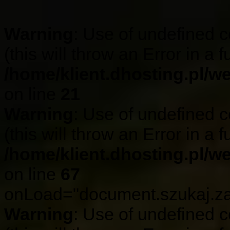
Warning
: Use of undefined c
(this will throw an Error in a 
/home/klient.dhosting.pl/w
on line
21
Warning
: Use of undefined c
(this will throw an Error in a 
/home/klient.dhosting.pl/w
on line
67
onLoad="document.szukaj.zap
Warning
: Use of undefined c