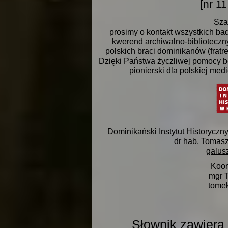
[nr 1
Sza
prosimy o kontakt wszystkich ba
kwerend archiwalno-biblioteczny
polskich braci dominikanów (fratr
Dzięki Państwa życzliwej pomocy bę
pionierski dla polskiej med
Dominikański Instytut Historyczn
dr hab. Tomasz
galus
Koor
mgr 
tome
Słownik zawiera