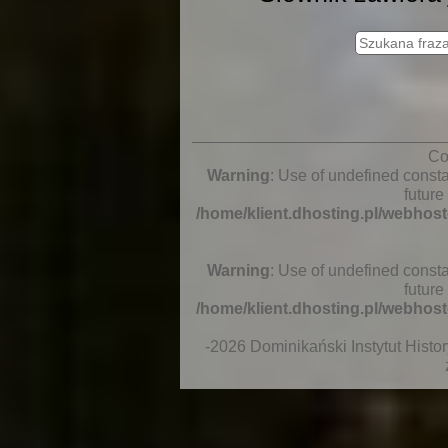
Co
Warning
: Use of undefined constan
future
/home/klient.dhosting.pl/webhos
Warning
: Use of undefined constan
future
/home/klient.dhosting.pl/webhos
-2026 Dominikański Instytut Histo