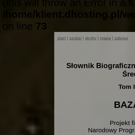
(this will throw an Error in a 
/home/klient.dhosting.pl/w
on line
73
start
|
szukaj
|
skróty
|
mapa
|
zaloguj
Słownik Biograficz
Śre
Tom I
BAZ
Projekt 
Narodowy Progr